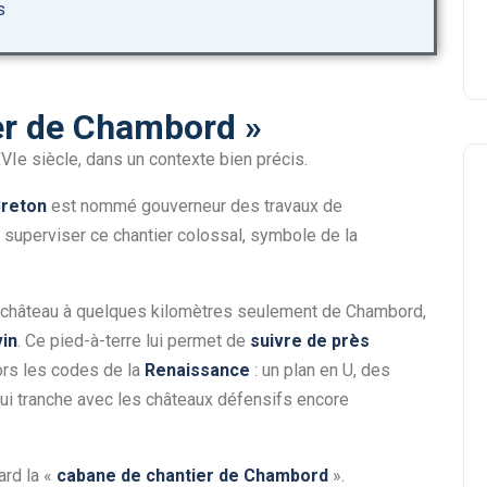
s
er de Chambord »
XVIe siècle, dans un contexte bien précis.
Breton
est nommé gouverneur des travaux de
 superviser ce chantier colossal, symbole de la
 un château à quelques kilomètres seulement de Chambord,
vin
. Ce pied-à-terre lui permet de
suivre de près
ors les codes de la
Renaissance
: un plan en U, des
qui tranche avec les châteaux défensifs encore
ard la «
cabane de chantier de Chambord
».