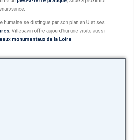
comme un
pied-à-terre pratique
, situé à proximité
Renaissance.
ille humaine se distingue par son plan en U et ses
ares
, Villesavin offre aujourd’hui une visite aussi
eaux monumentaux de la Loire
.