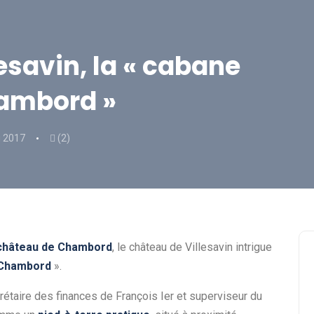
esavin, la « cabane
hambord »
i 2017
(2)
château de Chambord
, le château de Villesavin intrigue
e Chambord
».
crétaire des finances de François Ier et superviseur du