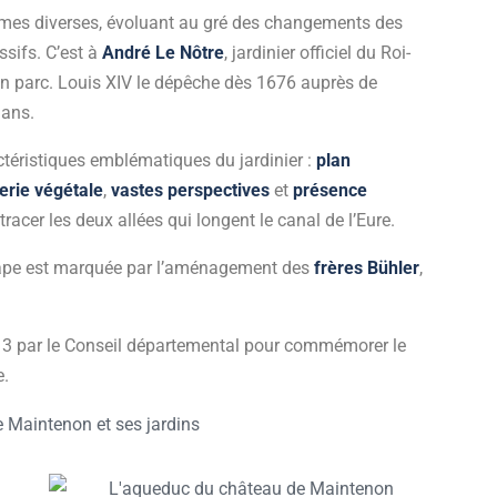
rmes diverses, évoluant au gré des changements des
sifs. C’est à
André Le Nôtre
, jardinier officiel du Roi-
on parc. Louis XIV le dépêche dès 1676 auprès de
lans.
téristiques emblématiques du jardinier :
plan
erie végétale
,
vastes perspectives
et
présence
racer les deux allées qui longent le canal de l’Eure.
tape est marquée par l’aménagement des
frères Bühler
,
13 par le Conseil départemental pour commémorer le
e.