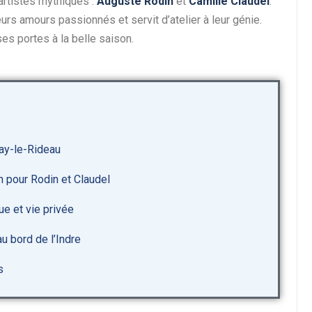
artistes mythiques :
Auguste Rodin
et
Camille Claudel
.
urs amours passionnés et servit d’atelier à leur génie.
es portes à la belle saison.
zay-le-Rideau
on pour Rodin et Claudel
que et vie privée
au bord de l’Indre
s