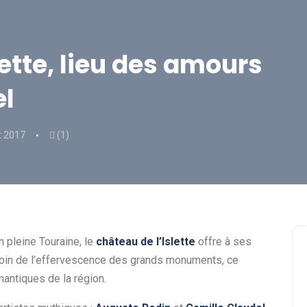
lette, lieu des amours
el
et 2017
(1)
en pleine Touraine, le
château de l’Islette
offre à ses
 Loin de l’effervescence des grands monuments, ce
mantiques de la région.