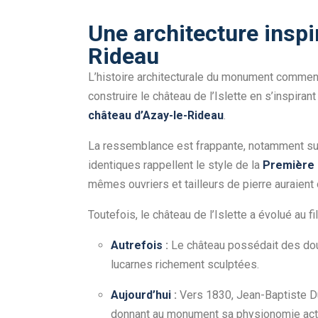
Une architecture inspi
Rideau
L’histoire architecturale du monument comme
construire le château de l’Islette en s’inspira
château d’Azay-le-Rideau
.
La ressemblance est frappante, notamment sur 
identiques rappellent le style de la
Première 
mêmes ouvriers et tailleurs de pierre auraient
Toutefois, le château de l’Islette a évolué au fi
Autrefois
:
Le château possédait des douv
lucarnes richement sculptées.
Aujourd’hui
:
Vers 1830, Jean-Baptiste Dup
donnant au monument sa physionomie actue